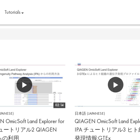
Tutorials
02:14
PANESE)
日本語 (JAPANESE)
 OmicSoft Land Explorer for
QIAGEN OmicSoft Land Explo
チュートリアル2 QIAGEN
IPA チュートリアル3 ヒ
からの利用
発現情報:GTEx