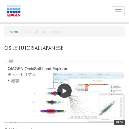
Toggl
menu
Home
os le tutorial japanese
OS LE TUTORIAL JAPANESE
01:51