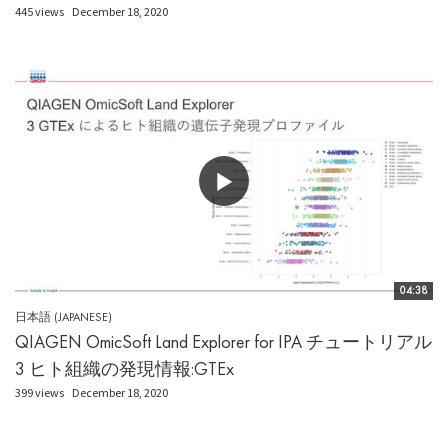
445 views
December 18, 2020
04:38
日本語 (JAPANESE)
QIAGEN OmicSoft Land Explorer for IPA チュートリアル
3 ヒト組織の発現情報:GTEx
399 views
December 18, 2020